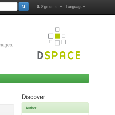
Sign on to:
Language
images,
Discover
Author