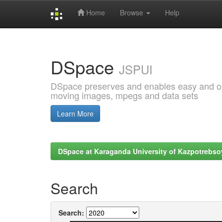
Home
Browse
Help
Skip
navigation
DSpace
JSPUI
DSpace preserves and enables easy and open
moving images, mpegs and data sets
Learn More
DSpace at Karaganda University of Kazpotrebso
Search
Search: