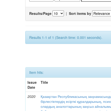
Results/Page
|
Sort items by
Results 1-1 of 1 (Search time: 0.001 seconds).
Item hits:
Issue
Title
Date
2020
Қазақстан Республикасының заңнамасынд
бірлестіктердің есірткі құралдарының, пс
олардың аналогтарының заңсыз айналымы