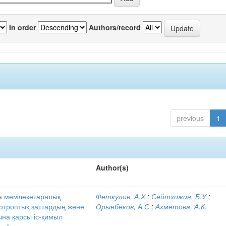
In order
Authors/record
previous
1
Author(s)
а мемлекетаралық
Феткулов, А.Х.
;
Сейтхожин, Б.У.
;
ихотроптық заттардың және
Орынбеков, А.С.
;
Ахметова, А.К.
на қарсы іс-қимыл