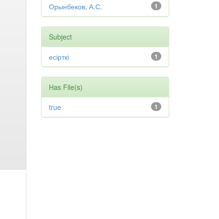
Орынбеков, А.С.
1
Subject
есірткі
1
Has File(s)
true
1