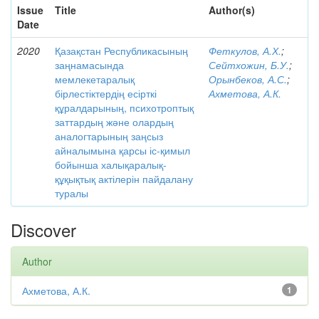
Issue
Title
Author(s)
Date
2020
Қазақстан Республикасының
Феткулов, А.Х.
;
заңнамасында
Сейтхожин, Б.У.
;
мемлекетаралық
Орынбеков, А.С.
;
бірлестіктердің есірткі
Ахметова, А.К.
құралдарының, психотроптық
заттардың және олардың
аналогтарының заңсыз
айналымына қарсы іс-қимыл
бойынша халықаралық-
құқықтық актілерін пайдалану
туралы
Discover
Author
Ахметова, А.К.
1