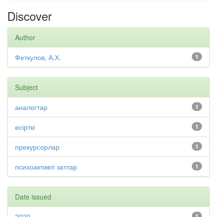
Discover
Author
Феткулов, А.Х.
1
Subject
аналогтар
1
есірткі
1
прекурсорлар
1
психоактивті заттар
1
Date issued
2020
1