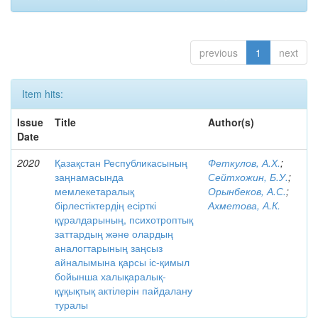
previous
1
next
Item hits:
Issue
Title
Author(s)
Date
2020
Қазақстан Республикасының
Феткулов, А.Х.
;
заңнамасында
Сейтхожин, Б.У.
;
мемлекетаралық
Орынбеков, А.С.
;
бірлестіктердің есірткі
Ахметова, А.К.
құралдарының, психотроптық
заттардың және олардың
аналогтарының заңсыз
айналымына қарсы іс-қимыл
бойынша халықаралық-
құқықтық актілерін пайдалану
туралы