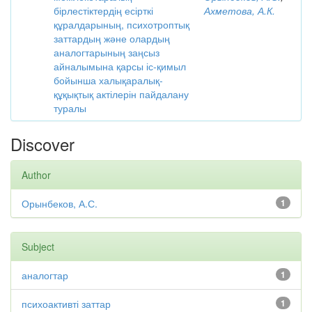
бірлестіктердің есірткі
Ахметова, А.К.
құралдарының, психотроптық
заттардың және олардың
аналогтарының заңсыз
айналымына қарсы іс-қимыл
бойынша халықаралық-
құқықтық актілерін пайдалану
туралы
Discover
Author
Орынбеков, А.С.
1
Subject
аналогтар
1
психоактивті заттар
1