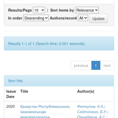
Results/Page
|
Sort items by
In order
Authors/record
Results 1-1 of 1 (Search time: 0.001 seconds).
previous
1
next
Item hits:
Issue
Title
Author(s)
Date
2020
Қазақстан Республикасының
Феткулов, А.Х.
;
заңнамасында
Сейтхожин, Б.У.
;
мемлекетаралық
Орынбеков, А.С.
;