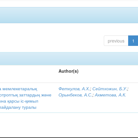
previous
1
Author(s)
а мемлекетаралық
Феткулов, А.Х.
;
Сейтхожин, Б.У.
;
ихотроптық заттардың және
Орынбеков, А.С.
;
Ахметова, А.К.
на қарсы іс-қимыл
 пайдалану туралы