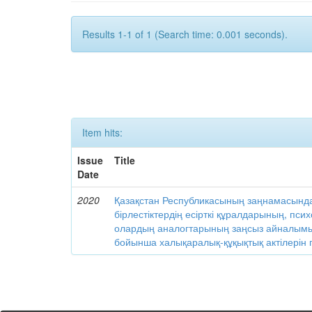
Results 1-1 of 1 (Search time: 0.001 seconds).
Item hits:
Issue
Title
Date
2020
Қазақстан Республикасының заңнамасынд
бірлестіктердің есірткі құралдарының, пс
олардың аналогтарының заңсыз айналымы
бойынша халықаралық-құқықтық актілерін