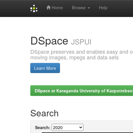
Home
Browse
Help
Skip
navigation
DSpace
JSPUI
DSpace preserves and enables easy and open
moving images, mpegs and data sets
Learn More
DSpace at Karaganda University of Kazpotrebso
Search
Search: