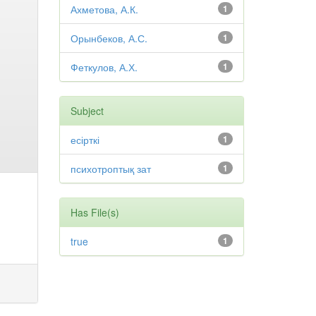
Ахметова, А.К.
1
Орынбеков, А.С.
1
Феткулов, А.Х.
1
Subject
есірткі
1
психотроптық зат
1
Has File(s)
true
1