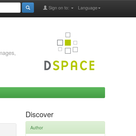
Sign on to:
Language
images,
Discover
Author