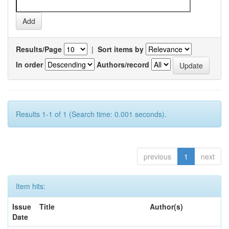
Results/Page
|
Sort items by
In order
Authors/record
Results 1-1 of 1 (Search time: 0.001 seconds).
previous
1
next
Item hits:
Issue
Title
Author(s)
Date