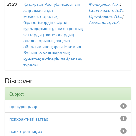
2020
Қазақстан Республикасының
Феткулов, А.Х.
;
заңнамасында
Сейтхожин, Б.У.
;
мемлекетаралық
Орынбеков, А.С.
;
бірлестіктердің есірткі
Ахметова, А.К.
құралдарының, психотроптық
заттардың және олардың
аналогтарының заңсыз
айналымына қарсы іс-қимыл
бойынша халықаралық-
құқықтық актілерін пайдалану
туралы
Discover
Subject
прекурсорлар
1
психоактивті заттар
1
психотроптық зат
1