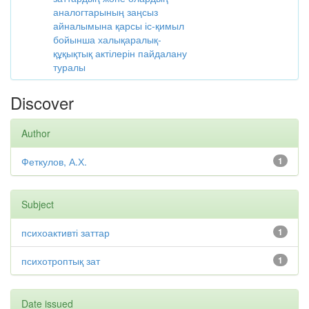
аналогтарының заңсыз
айналымына қарсы іс-қимыл
бойынша халықаралық-
құқықтық актілерін пайдалану
туралы
Discover
Author
Феткулов, А.Х.
1
Subject
психоактивті заттар
1
психотроптық зат
1
Date issued