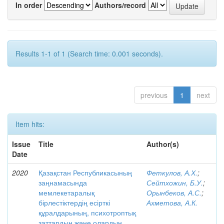
In order
Authors/record
Results 1-1 of 1 (Search time: 0.001 seconds).
previous
1
next
Item hits:
Issue
Title
Author(s)
Date
2020
Қазақстан Республикасының
Феткулов, А.Х.
;
заңнамасында
Сейтхожин, Б.У.
;
мемлекетаралық
Орынбеков, А.С.
;
бірлестіктердің есірткі
Ахметова, А.К.
құралдарының, психотроптық
заттардың және олардың