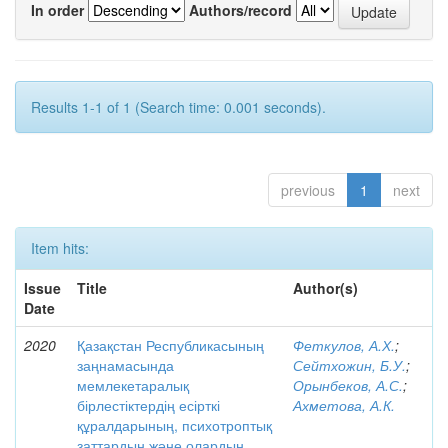
In order
Authors/record
Results 1-1 of 1 (Search time: 0.001 seconds).
previous
1
next
Item hits:
Issue
Title
Author(s)
Date
2020
Қазақстан Республикасының
Феткулов, А.Х.
;
заңнамасында
Сейтхожин, Б.У.
;
мемлекетаралық
Орынбеков, А.С.
;
бірлестіктердің есірткі
Ахметова, А.К.
құралдарының, психотроптық
заттардың және олардың