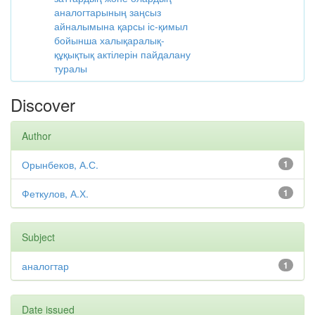
аналогтарының заңсыз
айналымына қарсы іс-қимыл
бойынша халықаралық-
құқықтық актілерін пайдалану
туралы
Discover
Author
Орынбеков, А.С.
1
Феткулов, А.Х.
1
Subject
аналогтар
1
Date issued