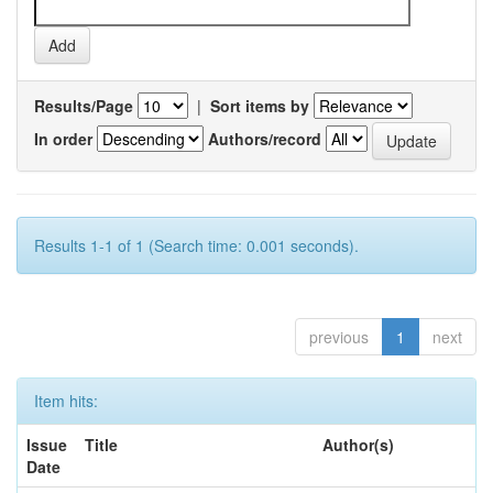
Results/Page
|
Sort items by
In order
Authors/record
Results 1-1 of 1 (Search time: 0.001 seconds).
previous
1
next
Item hits:
Issue
Title
Author(s)
Date