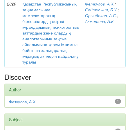
2020
Қазақстан Республикасының
Феткулов, А.Х.
;
заңнамасында
Сейтхожин, Б.У.
;
мемлекетаралық
Орынбеков, А.С.
;
бірлестіктердің есірткі
Ахметова, А.К.
құралдарының, психотроптық
заттардың және олардың
аналогтарының заңсыз
айналымына қарсы іс-қимыл
бойынша халықаралық-
құқықтық актілерін пайдалану
туралы
Discover
Author
Феткулов, А.Х.
1
Subject