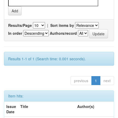
Results/Page
|
Sort items by
In order
Authors/record
Results 1-1 of 1 (Search time: 0.001 seconds).
previous
1
next
Item hits:
Issue
Title
Author(s)
Date