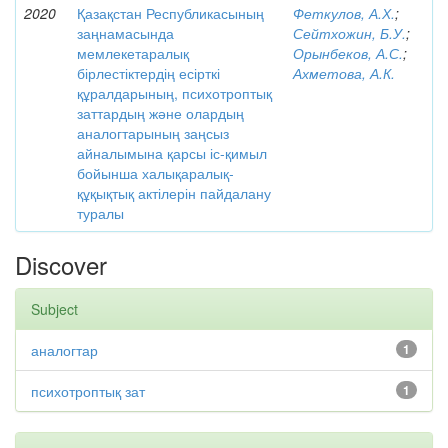
2020
Қазақстан Республикасының
Феткулов, А.Х.
;
заңнамасында
Сейтхожин, Б.У.
;
мемлекетаралық
Орынбеков, А.С.
;
бірлестіктердің есірткі
Ахметова, А.К.
құралдарының, психотроптық
заттардың және олардың
аналогтарының заңсыз
айналымына қарсы іс-қимыл
бойынша халықаралық-
құқықтық актілерін пайдалану
туралы
Discover
Subject
аналогтар
1
психотроптық зат
1