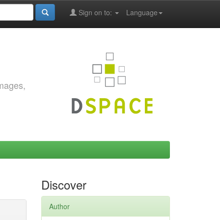
Sign on to:
Language
images,
Discover
Author