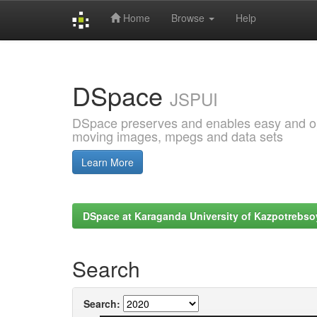
Home
Browse
Help
Skip
navigation
DSpace
JSPUI
DSpace preserves and enables easy and open
moving images, mpegs and data sets
Learn More
DSpace at Karaganda University of Kazpotrebso
Search
Search: