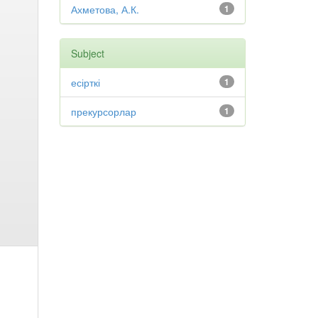
Ахметова, А.К.
1
Subject
есірткі
1
прекурсорлар
1