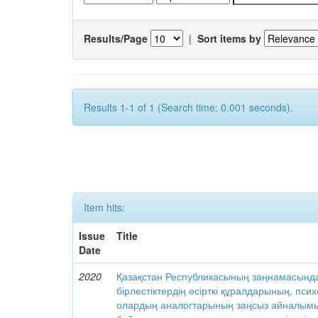
Results/Page
|
Sort items by
Results 1-1 of 1 (Search time: 0.001 seconds).
Item hits:
Issue
Title
Date
2020
Қазақстан Республикасының заңнамасынд
бірлестіктердің есірткі құралдарының, пс
олардың аналогтарының заңсыз айналымы