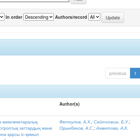
In order
Authors/record
previous
1
Author(s)
а мемлекетаралық
Феткулов, А.Х.
;
Сейтхожин, Б.У.
;
ихотроптық заттардың және
Орынбеков, А.С.
;
Ахметова, А.К.
на қарсы іс-қимыл