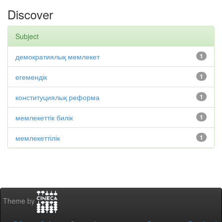
Discover
Subject
демократиялық мемлекет
1
егемендік
1
конституциялық реформа
1
мемлекеттік билік
1
мемлекеттілік
1
Theme by