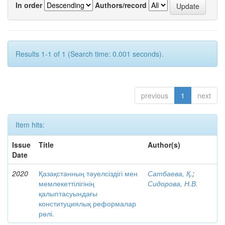
In order
Authors/record
Results 1-1 of 1 (Search time: 0.001 seconds).
previous
1
next
Item hits:
Issue
Title
Author(s)
Date
2020
Қазақстанның тәуелсіздігі мен
Сатбаева, Қ.
;
мемлекеттілігінің
Сидорова, Н.В.
қалыптасуындағы
конституциялық реформалар
рөлі.