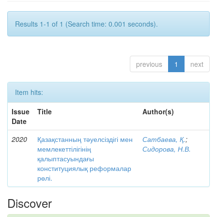
Results 1-1 of 1 (Search time: 0.001 seconds).
previous
1
next
Item hits:
Issue
Title
Author(s)
Date
2020
Қазақстанның тәуелсіздігі мен
Сатбаева, Қ.
;
мемлекеттілігінің
Сидорова, Н.В.
қалыптасуындағы
конституциялық реформалар
рөлі.
Discover