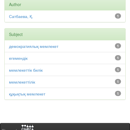
Author
Сатбаева, Қ.
1
Subject
демократиялық мемлекет
1
егемендік
1
мемлекеттік билік
1
мемлекеттілік
1
құқықтық мемлекет
1