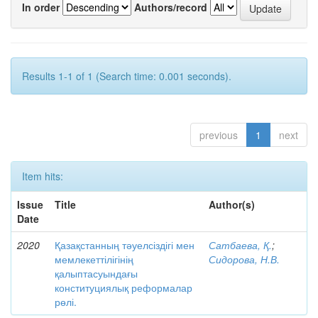
In order
Authors/record
Results 1-1 of 1 (Search time: 0.001 seconds).
previous
1
next
Item hits:
Issue
Title
Author(s)
Date
2020
Қазақстанның тәуелсіздігі мен
Сатбаева, Қ.
;
мемлекеттілігінің
Сидорова, Н.В.
қалыптасуындағы
конституциялық реформалар
рөлі.