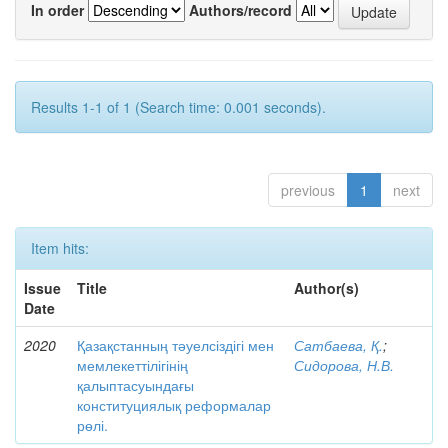
In order
Authors/record
Results 1-1 of 1 (Search time: 0.001 seconds).
previous
1
next
Item hits:
Issue
Title
Author(s)
Date
2020
Қазақстанның тәуелсіздігі мен
Сатбаева, Қ.
;
мемлекеттілігінің
Сидорова, Н.В.
қалыптасуындағы
конституциялық реформалар
рөлі.