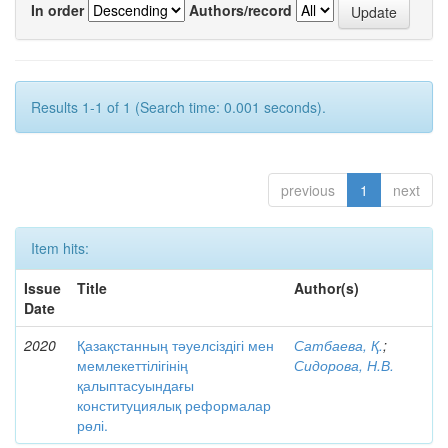
In order
Authors/record
Results 1-1 of 1 (Search time: 0.001 seconds).
previous
1
next
Item hits:
Issue
Title
Author(s)
Date
2020
Қазақстанның тәуелсіздігі мен
Сатбаева, Қ.
;
мемлекеттілігінің
Сидорова, Н.В.
қалыптасуындағы
конституциялық реформалар
рөлі.